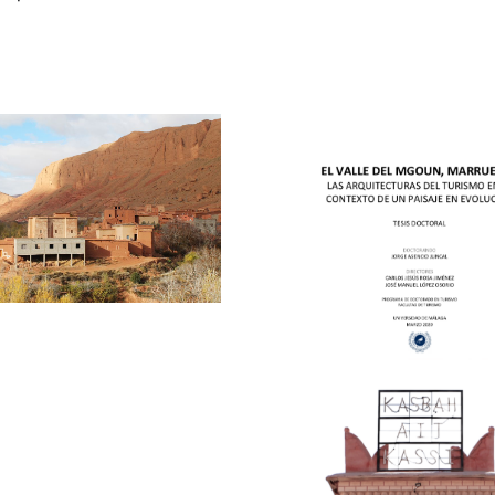
TESIS DOCTORAL
del Mgoun, Mar
LECTURA DE TESIS
arquitecturas de
DOCTORAL
el contexto de u
evoluci