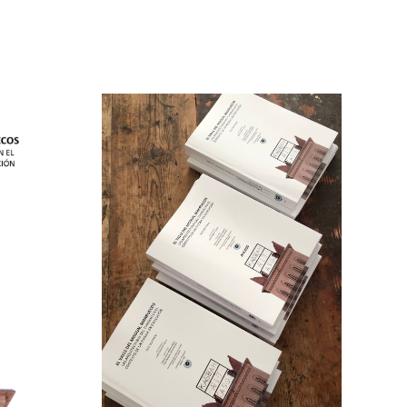
 «El Valle
FESTIVAL OPEN HOUSE
ruecos. Las
MÁLAGA, FESTIVAL
l turismo en
INTERNACIONAL DE
n paisaje en
ARQUITECTURA
ón»