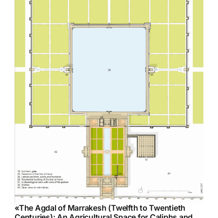
«
The Agdal of Marrakesh (Twelfth to Twentieth
Centuries): An Agricultural Space for Caliphs and