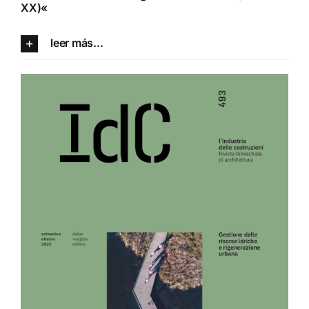
XX)
«
leer más...