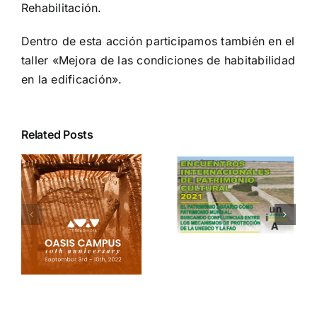
Rehabilitación.
Dentro de esta acción participamos también en el
taller «Mejora de las condiciones de habitabilidad
en la edificación».
Encuentro
Related Posts
Internacional «El
patrimonio
agrario como
patrimonio
mundial:
S:
buscando
y
FESTIVAL OPEN
confluencias
n
HOUSE MÁLAGA,
entre los
FESTIVAL
mecanismos de
INTERNACIONAL
protección de la
,
DE
UNESCO y la
ARQUITECTURA
FAO»