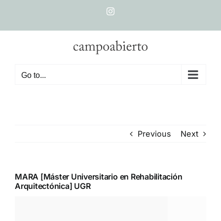
Skip
Instagram
to
content
Go to...
Previous
Next
MARA [Máster Universitario en Rehabilitación
Arquitectónica] UGR