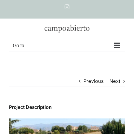
Skip
Instagram
to
content
Go to...
Previous
Next
Project Description