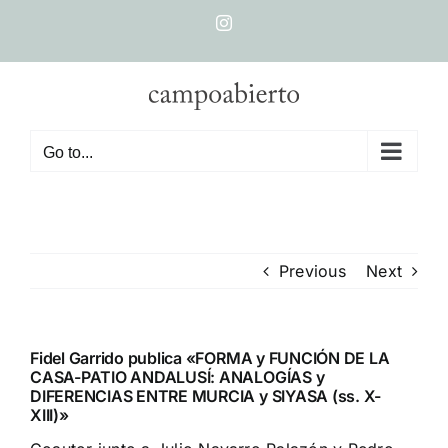
Skip
Instagram
to
content
Go to...
Previous
Next
Fidel Garrido publica «FORMA y FUNCIÓN DE LA
CASA-PATIO ANDALUSÍ: ANALOGÍAS y
DIFERENCIAS ENTRE MURCIA y SIYASA (ss. X-
XIII)»